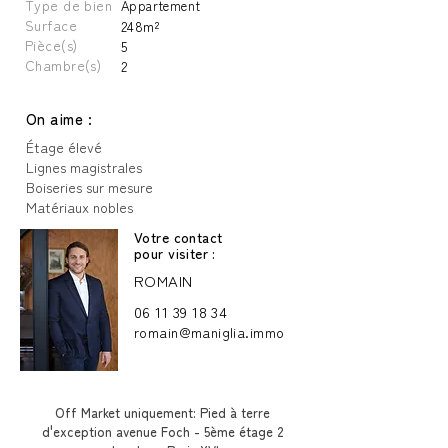
Type de bien
Appartement
Surface
248m²
Pièce(s)
5
Chambre(s)
2
On aime :
Étage élevé
Lignes magistrales
Boiseries sur mesure
Matériaux nobles
Votre contact
pour visiter :
ROMAIN
06 11 39 18 34
romain@maniglia.immo
Off Market uniquement: Pied à terre
d'exception avenue Foch - 5ème étage 2