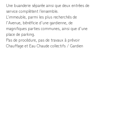
Une buanderie séparée ainsi que deux entrées de
service complètent l’ensemble.
L’immeuble, parmi les plus recherchés de
l’Avenue, bénéficie d’une gardienne, de
magnifiques parties communes, ainsi que d’une
place de parking.
Pas de procédure, pas de travaux à prévoir
Chauffage et Eau Chaude collectifs / Gardien
CHARGES
DPE
TRANSPORTS
1 500€
D
Métro L2
RER C
ÉDUCATION
COMMERCES
VIE DE QUARTIER