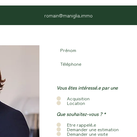
romain@maniglia.immo
Vous êtes intéressé.e par une
Acquisition
Location
O
Que souhaitez-vous ?
*
b
l
Etre rappelé.e
i
Demander une estimation
g
Demander une visite