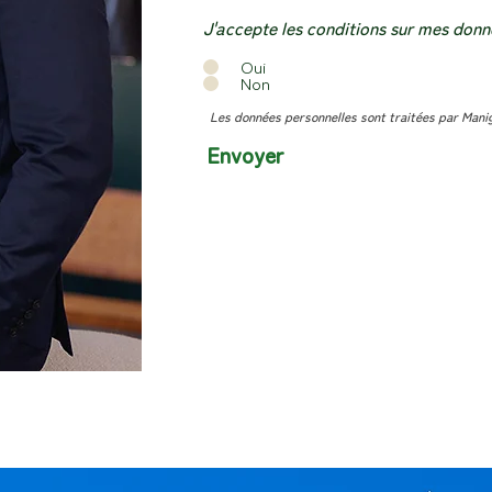
a
t
J'accepte les conditions sur mes donn
o
i
Oui
r
Non
e
Les données personnelles sont traitées par Mani
Envoyer