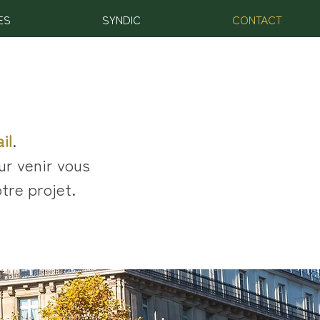
ES
SYNDIC
CONTACT
il
.
r venir vous
otre projet.