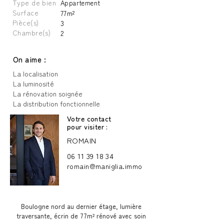
Type de bien
Appartement
Surface
77m²
Pièce(s)
3
Chambre(s)
2
On aime :
La localisation
La luminosité
La rénovation soignée
La distribution fonctionnelle
Votre contact
pour visiter :
ROMAIN
06 11 39 18 34
romain@maniglia.immo
Boulogne nord au dernier étage, lumière
traversante, écrin de 77m² rénové avec soin