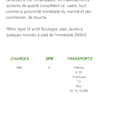
scolaires de qualité complètent ce cadre, tout
comme la proximité immédiate du marché et des
commerces de bouche.
Métro ligne 10 arrêt Boulogne Jean Jaurès à
quelques minutes à pied de l'immeuble (500m)
CHARGES
DPE
TRANSPORTS
350€
F
Métros
9, 10
Tramway
T2
Bus
52, 72, SUBB
ÉDUCATION
COMMERCES
VIE DE QUARTIER