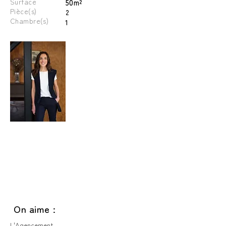
Surface
50m²
Pièce(s)
2
Chambre(s)
1
On aime :
L'Agencement