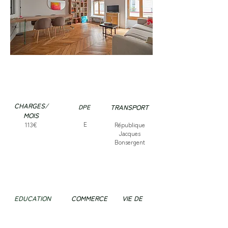
CHARGES/
DPE
TRANSPORT
MOIS
E
113€
République
Jacques
Bonsergent
EDUCATION
COMMERCE
VIE DE
QUARTIER
Supermarché
Place de la
Commerces de
République