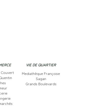
MERCE
VIE DE QUARTIER
 Couvert
Mediathèque Françoise
Quentin
Sagan
lhes
Grands Boulevards
meur
cerie
ngerie
marchés