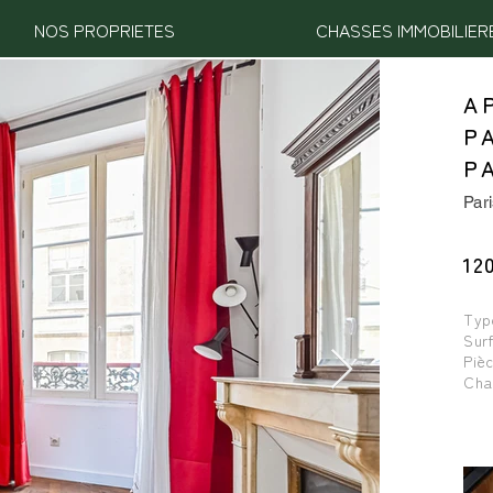
NOS PROPRIETES
CHASSES IMMOBILIER
A
P
P
Par
12
Typ
Sur
Piè
Cha