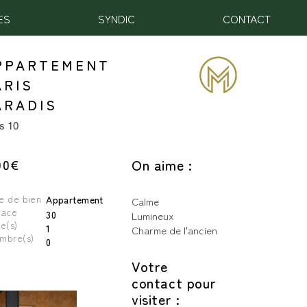
ES
SYNDIC
CONTACT
PPARTEMENT
ARIS
ARADIS
is 10
00€
On aime :
e de bien
Appartement
Calme
face
30
Lumineux
ce(s)
1
Charme de l'ancien
mbre(s)
0
Votre
contact pour
visiter :