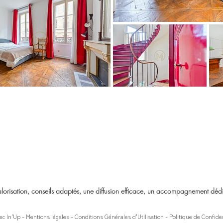
lorisation, conseils adaptés,
une diffusion efficace,
un accompagnement déd
ec
In'Up
-
Mentions légales
-
Conditions Générales d'Utilisation
-
Politique de Confide