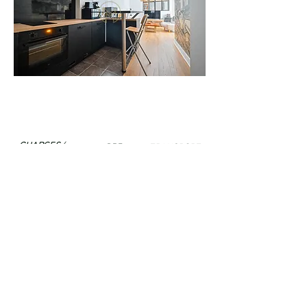
CHARGES/
DPE
TRANSPORT
MOIS
D
51€
Poissonnière
Gare du Nord
Anvers
EDUCATION
COMMERCE
VIE DE
QUARTIER
Grands
Square Montholon
Magasins