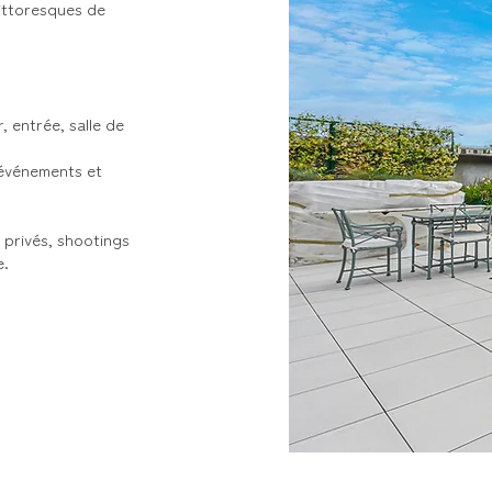
pittoresques de
, entrée, salle de
 événements et
 privés, shootings
e.